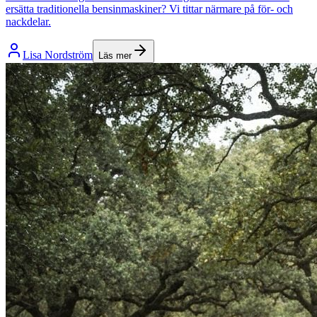
ersätta traditionella bensinmaskiner? Vi tittar närmare på för- och
nackdelar.
Lisa Nordström
Läs mer