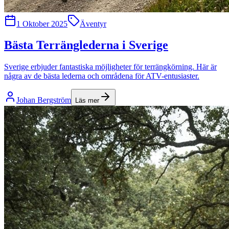
1 Oktober 2025
Äventyr
Bästa Terränglederna i Sverige
Sverige erbjuder fantastiska möjligheter för terrängkörning. Här är
några av de bästa lederna och områdena för ATV-entusiaster.
Johan Bergström
Läs mer