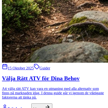
15 Oktober 2025
Guider
Välja Rätt ATV för Dina Behov
Att välja rätt ATV kan vara en utmaning med alla alternativ som
finns på marknaden idag. I denna guide går vi igenom de viktigaste
faktorerna att tänka på.