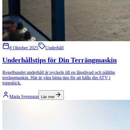
8 Oktober 2025
Underhåll
Underhållstips för Din Terrängmaskin
Regelbundet underhåll är nyckeln till en långlivad och pålitlig
terrängmaskin. Här är våra bästa tips för att hålla din ATV i
toppskick.
Maria Svensson
Läs mer