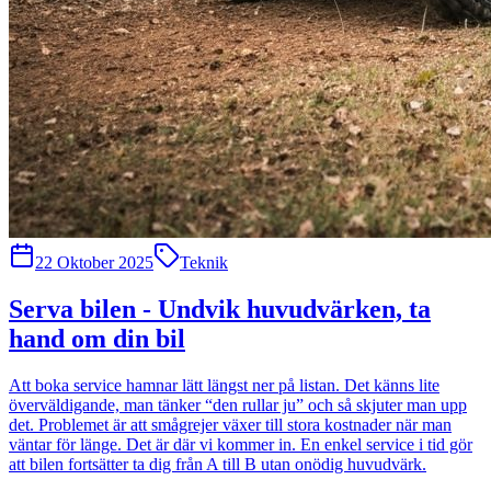
22 Oktober 2025
Teknik
Serva bilen - Undvik huvudvärken, ta
hand om din bil
Att boka service hamnar lätt längst ner på listan. Det känns lite
överväldigande, man tänker “den rullar ju” och så skjuter man upp
det. Problemet är att smågrejer växer till stora kostnader när man
väntar för länge. Det är där vi kommer in. En enkel service i tid gör
att bilen fortsätter ta dig från A till B utan onödig huvudvärk.