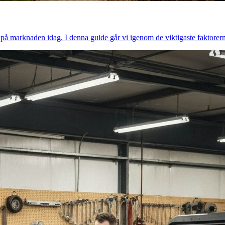
 på marknaden idag. I denna guide går vi igenom de viktigaste faktorern