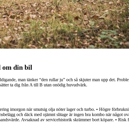
 om din bil
äldigande, man tänker “den rullar ju” och så skjuter man upp det. Problem
tsätter ta dig från A till B utan onödig huvudvärk.
vering imorgon när smutsig olja nöter lager och turbo. • Högre förbrukni
sbelägg och däck med ojämnt slitage är ingen bra kombo när något ovänta
andsvärde. Avsaknad av servicehistorik skrämmer bort köpare. • Risk för 