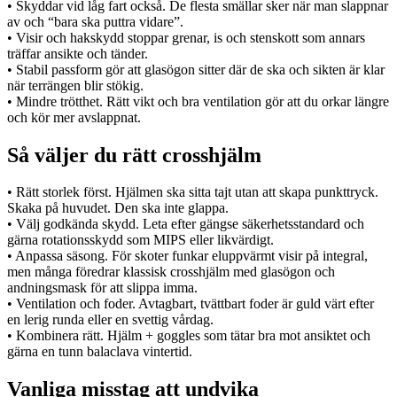
• Skyddar vid låg fart också. De flesta smällar sker när man slappnar
av och “bara ska puttra vidare”.
• Visir och hakskydd stoppar grenar, is och stenskott som annars
träffar ansikte och tänder.
• Stabil passform gör att glasögon sitter där de ska och sikten är klar
när terrängen blir stökig.
• Mindre trötthet. Rätt vikt och bra ventilation gör att du orkar längre
och kör mer avslappnat.
Så väljer du rätt crosshjälm
• Rätt storlek först. Hjälmen ska sitta tajt utan att skapa punkttryck.
Skaka på huvudet. Den ska inte glappa.
• Välj godkända skydd. Leta efter gängse säkerhetsstandard och
gärna rotationsskydd som MIPS eller likvärdigt.
• Anpassa säsong. För skoter funkar eluppvärmt visir på integral,
men många föredrar klassisk crosshjälm med glasögon och
andningsmask för att slippa imma.
• Ventilation och foder. Avtagbart, tvättbart foder är guld värt efter
en lerig runda eller en svettig vårdag.
• Kombinera rätt. Hjälm + goggles som tätar bra mot ansiktet och
gärna en tunn balaclava vintertid.
Vanliga misstag att undvika