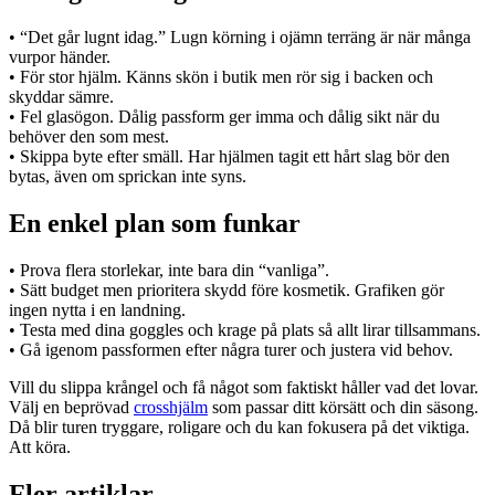
• “Det går lugnt idag.” Lugn körning i ojämn terräng är när många
vurpor händer.
• För stor hjälm. Känns skön i butik men rör sig i backen och
skyddar sämre.
• Fel glasögon. Dålig passform ger imma och dålig sikt när du
behöver den som mest.
• Skippa byte efter smäll. Har hjälmen tagit ett hårt slag bör den
bytas, även om sprickan inte syns.
En enkel plan som funkar
• Prova flera storlekar, inte bara din “vanliga”.
• Sätt budget men prioritera skydd före kosmetik. Grafiken gör
ingen nytta i en landning.
• Testa med dina goggles och krage på plats så allt lirar tillsammans.
• Gå igenom passformen efter några turer och justera vid behov.
Vill du slippa krångel och få något som faktiskt håller vad det lovar.
Välj en beprövad
crosshjälm
som passar ditt körsätt och din säsong.
Då blir turen tryggare, roligare och du kan fokusera på det viktiga.
Att köra.
Fler artiklar